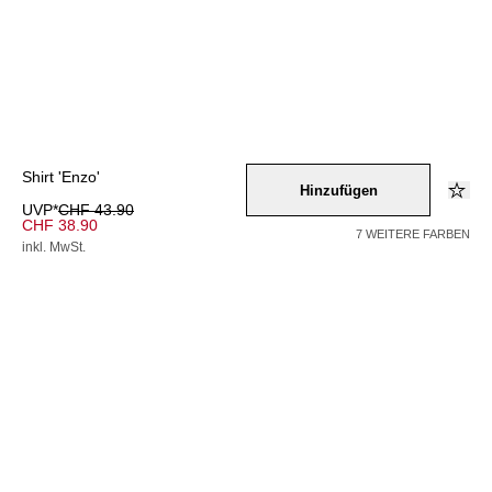
Shirt 'Enzo'
Hinzufügen
UVP*
CHF 43.90
CHF 38.90
7 WEITERE FARBEN
inkl. MwSt.
Farbe –
gruen