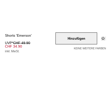
Shorts 'Emerson'
Hinzufügen
UVP*
CHF 49.90
CHF 34.90
KEINE WEITERE FARBEN
inkl. MwSt.
Farbe –
braun