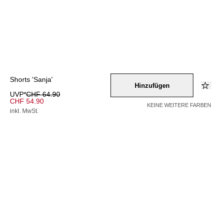
Shorts 'Sanja'
Hinzufügen
UVP*
CHF 64.90
CHF 54.90
KEINE WEITERE FARBEN
inkl. MwSt.
Farbe –
schwarz