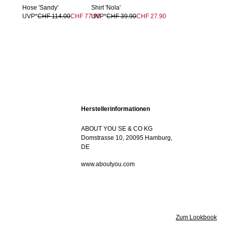
Hose 'Sandy'
Shirt 'Nola'
UVP*
CHF 114.00
CHF 77.90
UVP*
CHF 39.90
CHF 27.90
Herstellerinformationen
ABOUT YOU SE & CO KG
Domstrasse 10, 20095 Hamburg,
DE
www.aboutyou.com
Zum Lookbook