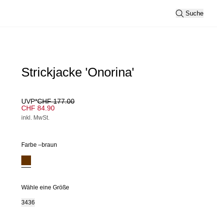
Suche
Strickjacke 'Onorina'
UVP*
CHF 177.00
CHF 84.90
inkl. MwSt.
Farbe –
braun
Wähle eine Größe
34
36