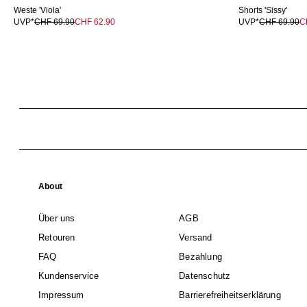
Weste 'Viola'
Shorts 'Sissy'
UVP*
CHF 69.90
CHF 62.90
UVP*
CHF 69.90
C
About
Über uns
AGB
Retouren
Versand
FAQ
Bezahlung
Kundenservice
Datenschutz
Impressum
Barrierefreiheitserklärung