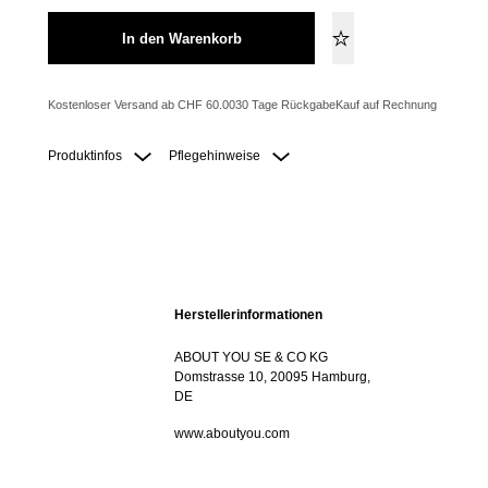
In den Warenkorb
Kostenloser Versand ab CHF 60.00
30 Tage Rückgabe
Kauf auf Rechnung
Produktinfos
Pflegehinweise
Herstellerinformationen
ABOUT YOU SE & CO KG
Domstrasse 10, 20095 Hamburg,
DE
www.aboutyou.com