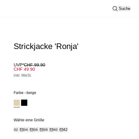
Suche
Strickjacke 'Ronja'
UVP*
CHF 99.90
CHF 49.90
inkl. MwSt.
Farbe –
beige
Wähle eine Größe
32
34
36
38
40
42