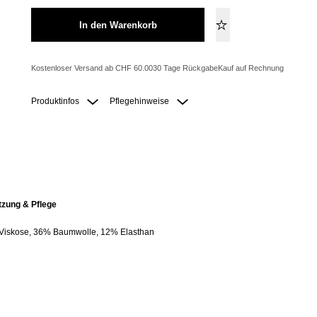
In den Warenkorb
Kostenloser Versand ab CHF 60.00
30 Tage Rückgabe
Kauf auf Rechnung
Produktinfos
Pflegehinweise
ung & Pflege
 Viskose, 36% Baumwolle, 12% Elasthan