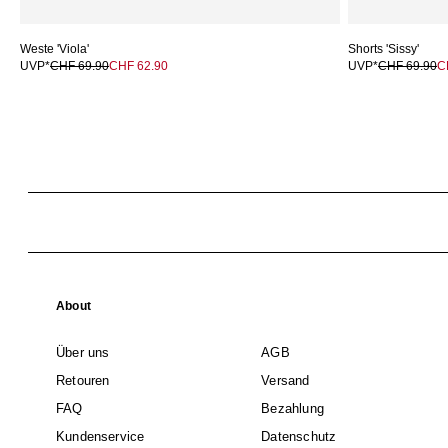
Weste 'Viola'
Shorts 'Sissy'
UVP*
CHF 69.90
CHF 62.90
UVP*
CHF 69.90
C
About
Über uns
AGB
Retouren
Versand
FAQ
Bezahlung
Kundenservice
Datenschutz