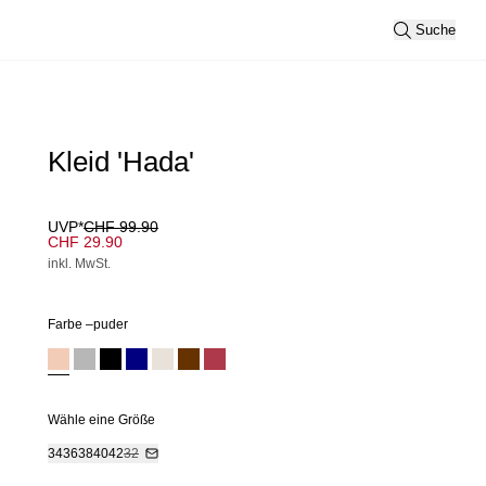
Suche
Kleid 'Hada'
UVP*
CHF 99.90
CHF 29.90
inkl. MwSt.
Farbe –
puder
Wähle eine Größe
34
36
38
40
42
32