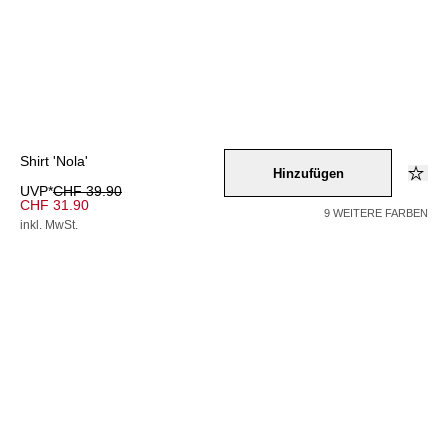
Shirt 'Nola'
Hinzufügen
UVP*
CHF 39.90
CHF 31.90
9 WEITERE FARBEN
inkl. MwSt.
Farbe –
blau
/
weiss