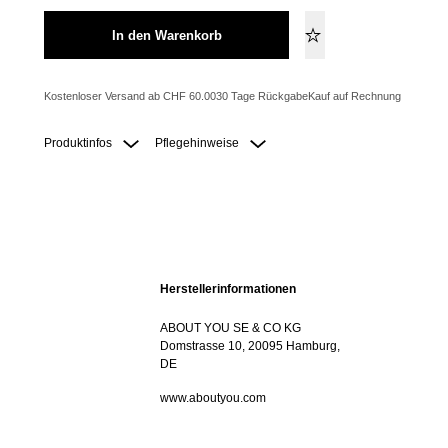
In den Warenkorb
Kostenloser Versand ab CHF 60.00
30 Tage Rückgabe
Kauf auf Rechnung
Produktinfos
Pflegehinweise
Herstellerinformationen
ABOUT YOU SE & CO KG
Domstrasse 10, 20095 Hamburg,
DE
www.aboutyou.com