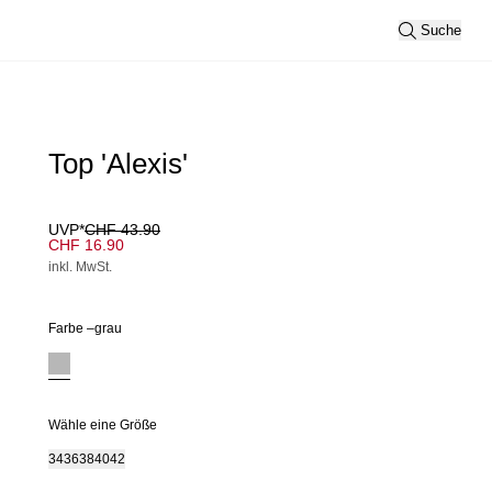
Suche
Top 'Alexis'
UVP*
CHF 43.90
CHF 16.90
inkl. MwSt.
Farbe –
grau
Wähle eine Größe
34
36
38
40
42