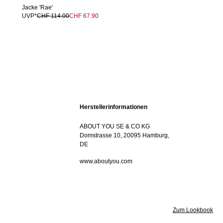
Jacke 'Rae'
UVP*
CHF 114.00
CHF 67.90
Herstellerinformationen
ABOUT YOU SE & CO KG
Domstrasse 10, 20095 Hamburg,
DE
www.aboutyou.com
Zum Lookbook