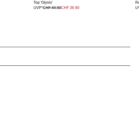
Top 'Glynis'
Ro
UVP*
CHF 49.90
CHF 36.90
U