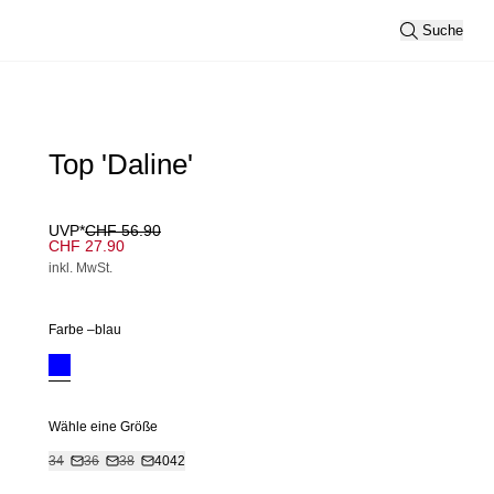
Suche
Top 'Daline'
UVP*
CHF 56.90
CHF 27.90
inkl. MwSt.
Farbe –
blau
Wähle eine Größe
34
36
38
40
42