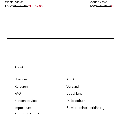
Weste 'Viola'
Shorts 'Sissy'
UVP*
CHF 69.90
CHF 62.90
UVP*
CHF 69.90
C
About
Über uns
AGB
Retouren
Versand
FAQ
Bezahlung
Kundenservice
Datenschutz
Impressum
Barrierefreiheitserklärung