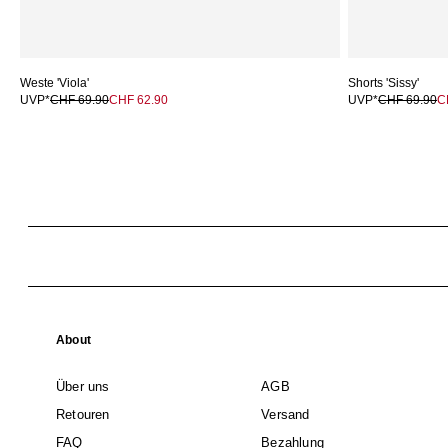
Weste 'Viola'
Shorts 'Sissy'
UVP*
CHF 69.90
CHF 62.90
UVP*
CHF 69.90
C
About
Über uns
AGB
Retouren
Versand
FAQ
Bezahlung