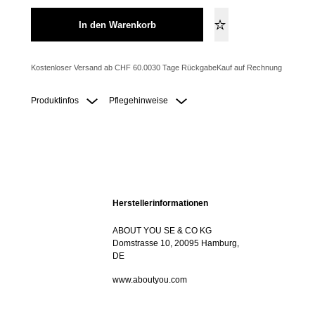
In den Warenkorb
Kostenloser Versand ab CHF 60.00
30 Tage Rückgabe
Kauf auf Rechnung
Produktinfos
Pflegehinweise
Herstellerinformationen
ABOUT YOU SE & CO KG
Domstrasse 10, 20095 Hamburg,
DE
www.aboutyou.com