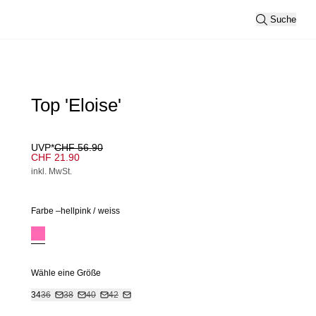
Suche
Top 'Eloise'
UVP*
CHF 56.90
CHF 21.90
inkl. MwSt.
Farbe –
hellpink
/
weiss
Wähle eine Größe
34
36
38
40
42