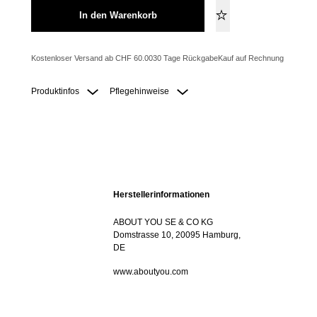
In den Warenkorb
Kostenloser Versand ab CHF 60.00
30 Tage Rückgabe
Kauf auf Rechnung
Produktinfos
Pflegehinweise
Herstellerinformationen
ABOUT YOU SE & CO KG
Domstrasse 10, 20095 Hamburg,
DE
www.aboutyou.com