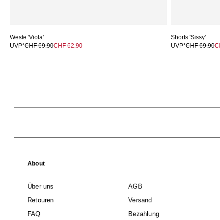
Weste 'Viola'
Shorts 'Sissy'
UVP*
CHF 69.90
CHF 62.90
UVP*
CHF 69.90
C
About
Über uns
AGB
Retouren
Versand
FAQ
Bezahlung