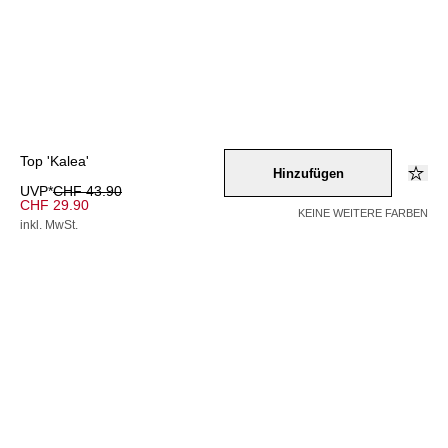
Top 'Kalea'
Hinzufügen
UVP*
CHF 43.90
CHF 29.90
KEINE WEITERE FARBEN
inkl. MwSt.
Farbe –
hellgruen