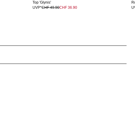
Top 'Glynis'
Ro
UVP*
CHF 49.90
CHF 36.90
U