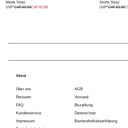
Weste 'Viola'
Shorts 'Sissy'
UVP*
CHF 69.90
CHF 62.90
UVP*
CHF 69.90
C
About
Über uns
AGB
Retouren
Versand
FAQ
Bezahlung
Kundenservice
Datenschutz
Impressum
Barrierefreiheitserklärung