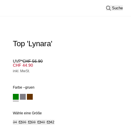
Suche
Top 'Lynara'
UVP*
CHF 56.90
CHF 44.90
inkl. MwSt.
Farbe –
gruen
Wähle eine Größe
34
36
38
40
42