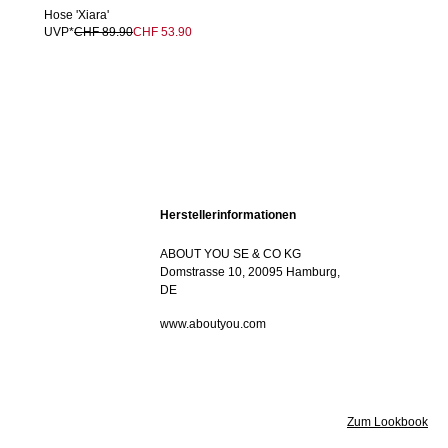
Hose 'Xiara'
UVP*
CHF 89.90
CHF 53.90
Herstellerinformationen
ABOUT YOU SE & CO KG
Domstrasse 10, 20095 Hamburg,
DE
www.aboutyou.com
Zum Lookbook