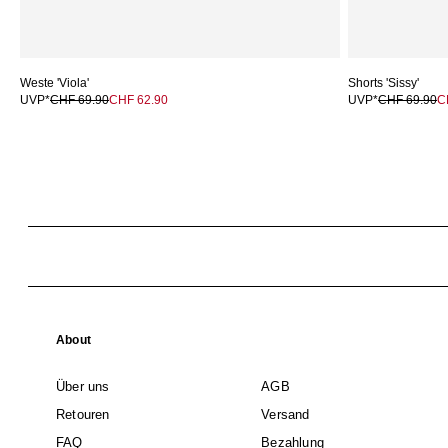
Weste 'Viola'
Shorts 'Sissy'
UVP*
CHF 69.90
CHF 62.90
UVP*
CHF 69.90
C
About
Über uns
AGB
Retouren
Versand
FAQ
Bezahlung