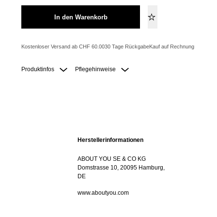
In den Warenkorb
Kostenloser Versand ab CHF 60.00
30 Tage Rückgabe
Kauf auf Rechnung
Produktinfos
Pflegehinweise
Herstellerinformationen
ABOUT YOU SE & CO KG
Domstrasse 10, 20095 Hamburg,
DE
www.aboutyou.com