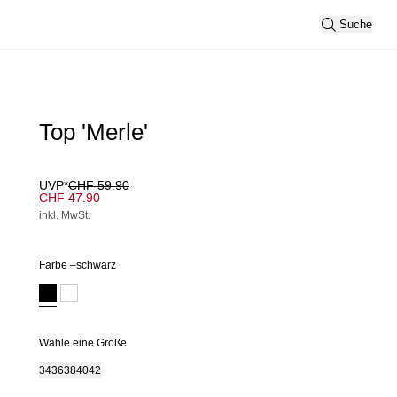
Suche
Top 'Merle'
UVP*
CHF 59.90
CHF 47.90
inkl. MwSt.
Farbe –
schwarz
Wähle eine Größe
34
36
38
40
42