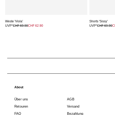
Weste 'Viola'
Shorts 'Sissy'
UVP*
CHF 69.90
CHF 62.90
UVP*
CHF 69.90
C
About
Über uns
AGB
Retouren
Versand
FAQ
Bezahlung