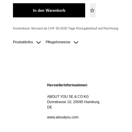
In den Warenkorb
Kostenloser Versand ab CHF 60.00
30 Tage Rückgabe
Kauf auf Rechnung
Produktinfos
Pflegehinweise
Herstellerinformationen
ABOUT YOU SE & CO KG
Domstrasse 10, 20095 Hamburg,
DE
www.aboutyou.com