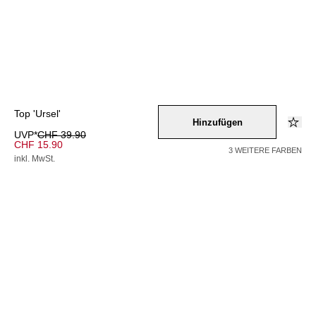
Top 'Ursel'
Hinzufügen
UVP*
CHF 39.90
CHF 15.90
3 WEITERE FARBEN
inkl. MwSt.
Farbe –
rot