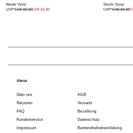
Weste 'Viola'
Shorts 'Sissy'
UVP*
CHF 69.90
CHF 62.90
UVP*
CHF 69.90
C
About
Über uns
AGB
Retouren
Versand
FAQ
Bezahlung
Kundenservice
Datenschutz
Impressum
Barrierefreiheitserklärung