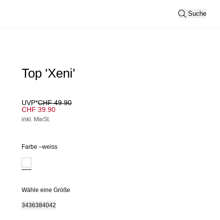
Suche
Top 'Xeni'
UVP*
CHF 49.90
CHF 39.90
inkl. MwSt.
Farbe –
weiss
Wähle eine Größe
34
36
38
40
42