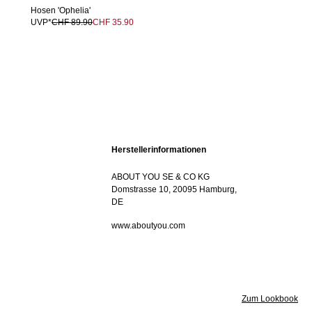
Hosen 'Ophelia'
UVP*
CHF 89.90
CHF 35.90
Herstellerinformationen
ABOUT YOU SE & CO KG
Domstrasse 10, 20095 Hamburg,
DE
www.aboutyou.com
Zum Lookbook