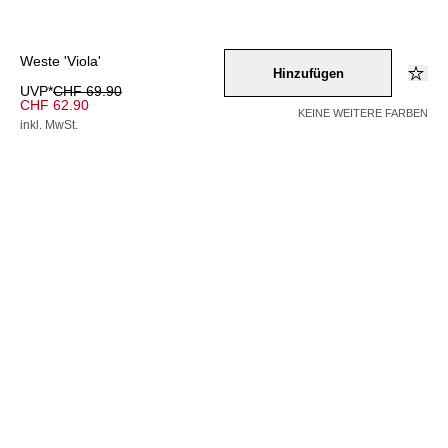
Weste 'Viola'
Hinzufügen
UVP*
CHF 69.90
CHF 62.90
KEINE WEITERE FARBEN
inkl. MwSt.
Farbe –
schwarz
Wähle eine Größe