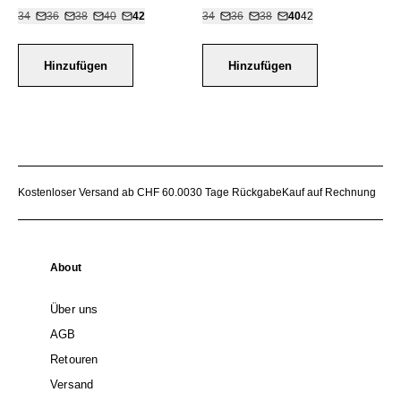
34
36
38
40
42
34
36
38
40
42
Hinzufügen
Hinzufügen
Kostenloser Versand ab CHF 60.00
30 Tage Rückgabe
Kauf auf Rechnung
About
Über uns
AGB
Retouren
Versand