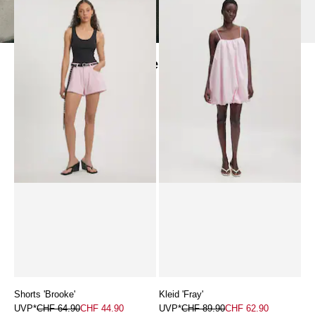
High Summer Edit
/ 2 Produkte
Shorts 'Brooke'
Kleid 'Fray'
UVP*
CHF 64.90
CHF 44.90
UVP*
CHF 89.90
CHF 62.90