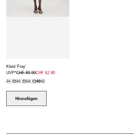
Kleid 'Fray'
UVP*
CHF 89.90
CHF 62.90
34
36
38
40
42
Hinzufügen