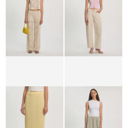
UVP*
CHF 49.90
CHF 36.90
UVP*
CHF 89.90
CHF 62.90
Hose 'Savanna'
Top 'Naika'
UVP*
CHF 69.90
CHF 48.90
UVP*
CHF 39.90
CHF 23.90