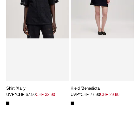
Shirt 'Xally'
Kleid 'Benedicta'
UVP*
CHF 67.90
CHF 32.90
UVP*
CHF 77.90
CHF 29.90