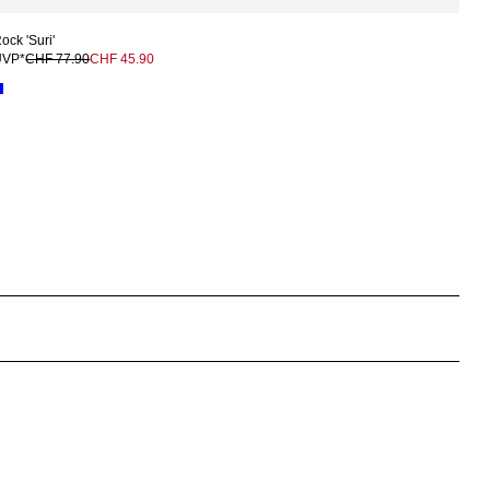
ock 'Suri'
UVP*
CHF 77.90
CHF 45.90