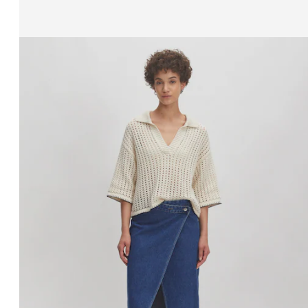
Zeige Bild 1 von 3
Rock 'Jackie'
UVP*
CHF 69.90
CHF 48.90