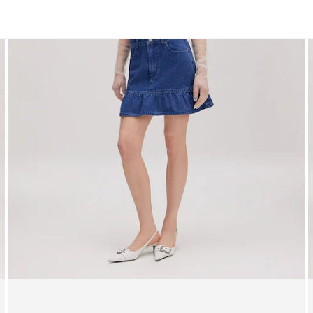
Kleider
Shorts
Röcke
Oberteile
Hosen