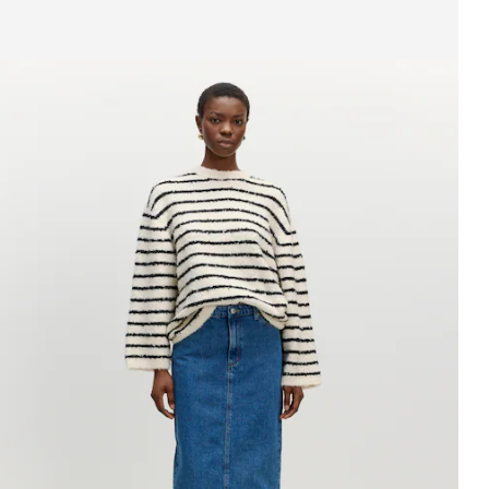
eige Bild 1 von 4
ock 'Frankie'
UVP*
CHF 54.90
CHF 48.90