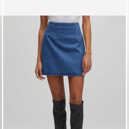
Zeige Bild 1 von 3
Z
Rock 'Sinah'
R
UVP*
CHF 69.90
CHF 58.90