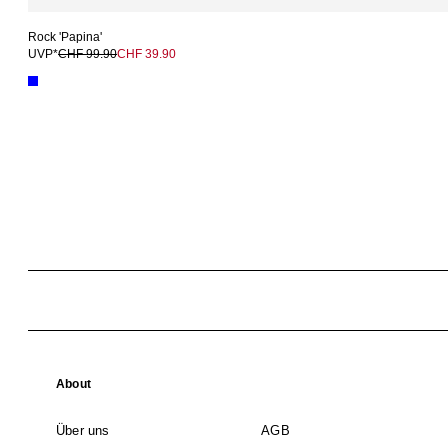
Rock 'Papina'
UVP*
CHF 99.90
CHF 39.90
About
Über uns
AGB