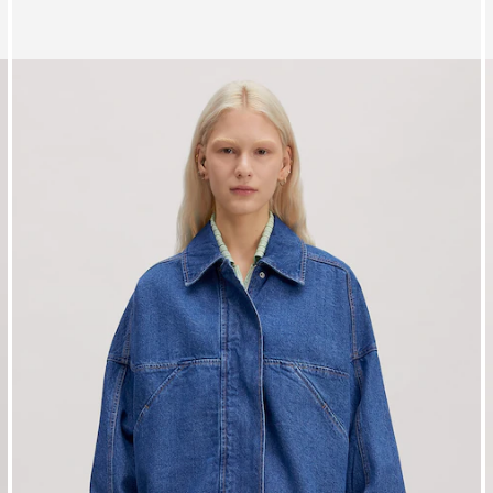
Zeige Bild 1 von 3
Z
Jacke 'Brooklyn'
J
UVP*
CHF 139.00
CHF 124.00