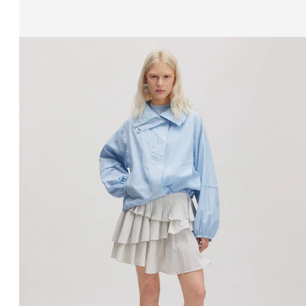
Zeige Bild 1 von 3
Jacke 'Carola'
UVP*
CHF 169.00
CHF 142.00