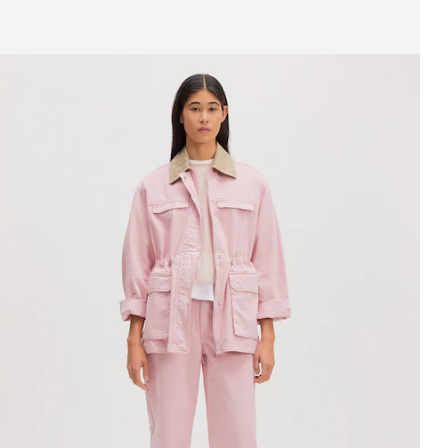
eige Bild 1 von 3
acke 'Bexley'
UVP*
CHF 119.00
CHF 99.90