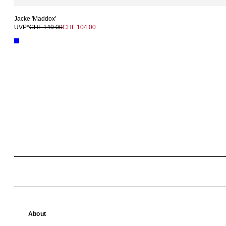
Jacke 'Maddox'
UVP*
CHF 149.00
CHF 104.00
About