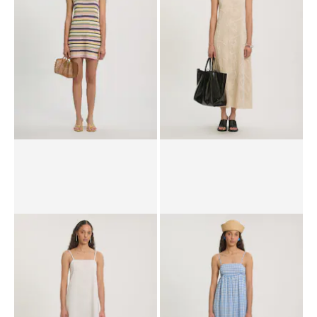
CHF 64.90
UVP*
CHF 64.90
CHF 47.90
Kleid 'Arzu'
Kleid 'Phila'
UVP*
CHF 89.90
CHF 69.90
UVP*
CHF 89.90
CHF 69.90