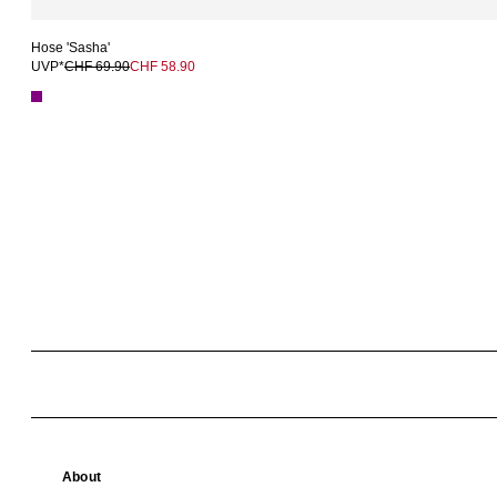
Hose 'Sasha'
UVP*
CHF 69.90
CHF 58.90
About