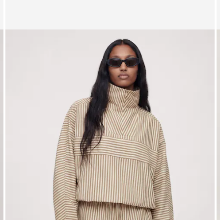
Zeige Bild 1 von 5
Z
Shorts 'Odilie'
S
UVP*
CHF 69.90
CHF 55.90