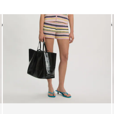
ing
Streifen
Print
Lounge
Strick
Denim
Naturfaser
Leder
Alle a