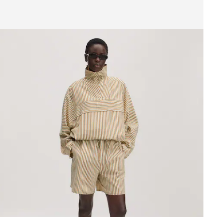
eige Bild 1 von 3
weatshirt
UVP*
CHF 89.90
CHF 79.90