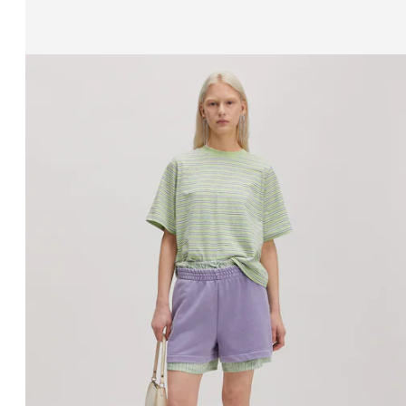
Zeige Bild 1 von 3
Weste 'Nadja'
UVP*
CHF 69.90
CHF 55.90