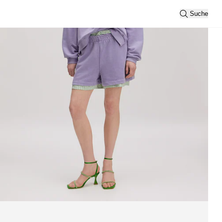
Suche
nzeigen
Sortierung
Neueste
Ansicht
2
3
Filtern