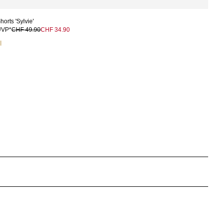
horts 'Sylvie'
UVP*
CHF 49.90
CHF 34.90