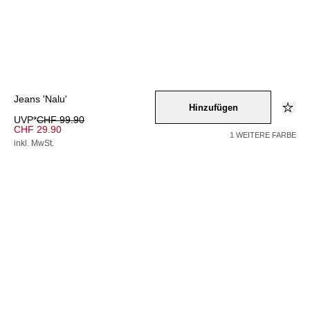
Jeans 'Nalu'
Hinzufügen
UVP*
CHF 99.90
CHF 29.90
1 WEITERE FARBE
inkl. MwSt.
Farbe –
blue_denim