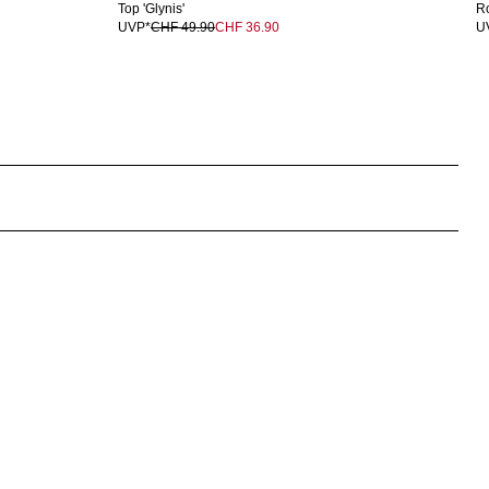
Top 'Glynis'
Ro
UVP*
CHF 49.90
CHF 36.90
U