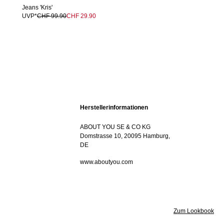
Jeans 'Kris'
UVP*
CHF 99.90
CHF 29.90
Herstellerinformationen
ABOUT YOU SE & CO KG
Domstrasse 10, 20095 Hamburg,
DE
www.aboutyou.com
Zum Lookbook