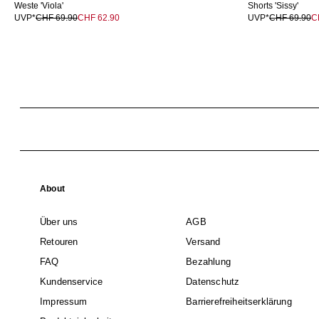
Weste 'Viola'
Shorts 'Sissy'
UVP*
CHF 69.90
CHF 62.90
UVP*
CHF 69.90
C
About
Über uns
AGB
Retouren
Versand
FAQ
Bezahlung
Kundenservice
Datenschutz
Impressum
Barrierefreiheitserklärung