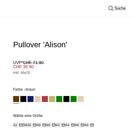
Suche
Pullover 'Alison'
UVP*
CHF 71.90
CHF 35.90
inkl. MwSt.
Farbe –
braun
Wähle eine Größe
32
34
36
38
40
42
44
46
48