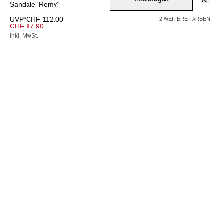
Sandale 'Remy'
UVP*
CHF 112.00
2 WEITERE FARBEN
CHF 87.90
inkl. MwSt.
AUSVERKAUFT
Farbe –
gruen
Wähle eine Größe
36
37
38
39
40
41
42