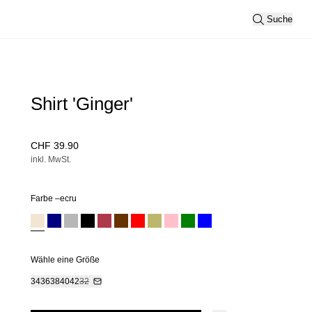
Suche
Shirt 'Ginger'
CHF 39.90
inkl. MwSt.
Farbe –
ecru
Wähle eine Größe
34
36
38
40
42
32