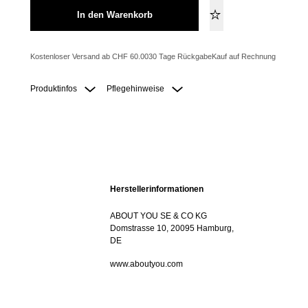
In den Warenkorb
Kostenloser Versand ab CHF 60.00
30 Tage Rückgabe
Kauf auf Rechnung
Produktinfos
Pflegehinweise
Herstellerinformationen
ABOUT YOU SE & CO KG
Domstrasse 10, 20095 Hamburg,
DE
www.aboutyou.com