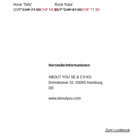
Hose 'Tally'
Rock 'Kala'
UVP*
CHF 77.90
CHF 59.90
UVP*
CHF 87.90
CHF 77.90
Herstellerinformationen
ABOUT YOU SE & CO KG
Domstrasse 10, 20095 Hamburg,
DE
www.aboutyou.com
Zum Lookbook