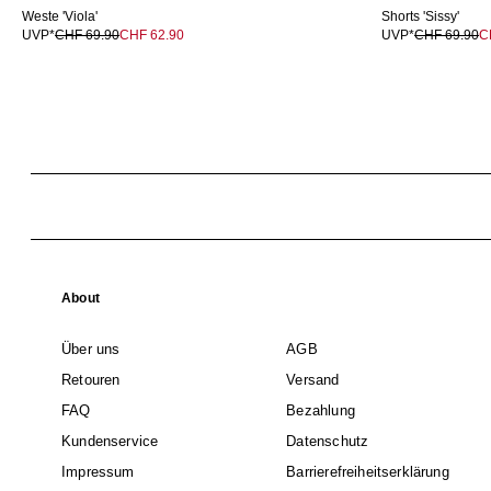
Weste 'Viola'
Shorts 'Sissy'
UVP*
CHF 69.90
CHF 62.90
UVP*
CHF 69.90
C
About
Über uns
AGB
Retouren
Versand
FAQ
Bezahlung
Kundenservice
Datenschutz
Impressum
Barrierefreiheitserklärung