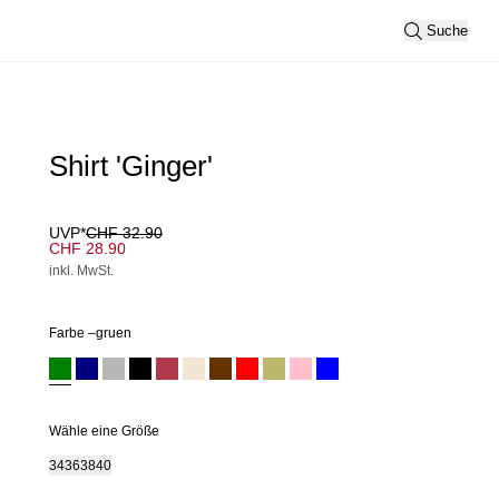
Suche
Shirt 'Ginger'
UVP*
CHF 32.90
CHF 28.90
inkl. MwSt.
Farbe –
gruen
Wähle eine Größe
34
36
38
40