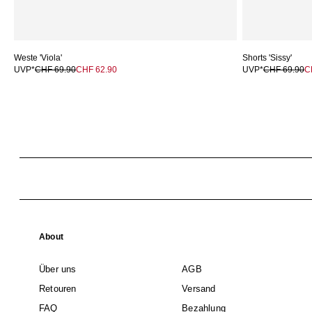
Weste 'Viola'
Shorts 'Sissy'
UVP*
CHF 69.90
CHF 62.90
UVP*
CHF 69.90
C
About
Über uns
AGB
Retouren
Versand
FAQ
Bezahlung