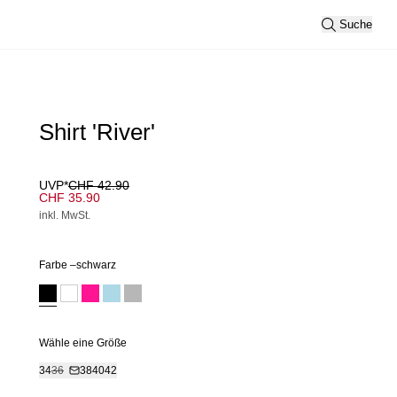
Suche
Shirt 'River'
UVP*
CHF 42.90
CHF 35.90
inkl. MwSt.
Farbe –
schwarz
Wähle eine Größe
34
36
38
40
42