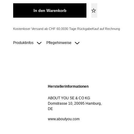
In den Warenkorb
Kostenloser Versand ab CHF 60.00
30 Tage Rückgabe
Kauf auf Rechnung
Produktinfos
Pflegehinweise
Herstellerinformationen
ABOUT YOU SE & CO KG
Domstrasse 10, 20095 Hamburg,
DE
www.aboutyou.com