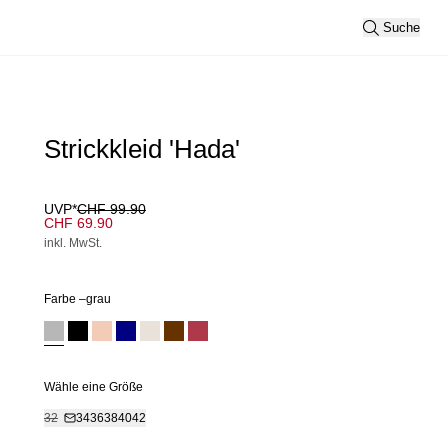
Suche
Strickkleid 'Hada'
UVP*
CHF 99.90
CHF 69.90
inkl. MwSt.
Farbe –
grau
Wähle eine Größe
32
34
36
38
40
42