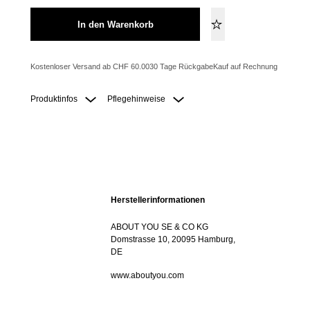
In den Warenkorb
Kostenloser Versand ab CHF 60.00
30 Tage Rückgabe
Kauf auf Rechnung
Produktinfos
Pflegehinweise
Herstellerinformationen
ABOUT YOU SE & CO KG
Domstrasse 10, 20095 Hamburg,
DE
www.aboutyou.com