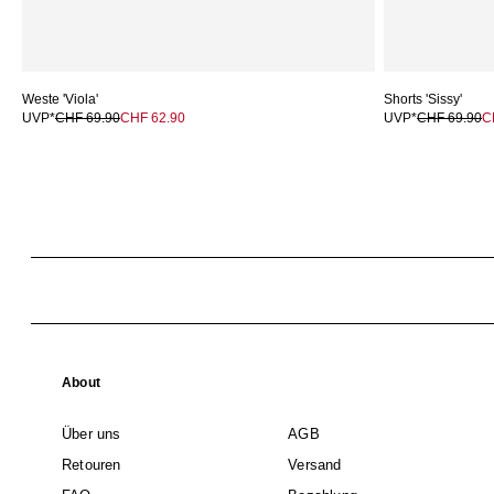
Weste 'Viola'
Shorts 'Sissy'
UVP*
CHF 69.90
CHF 62.90
UVP*
CHF 69.90
C
About
Über uns
AGB
Retouren
Versand