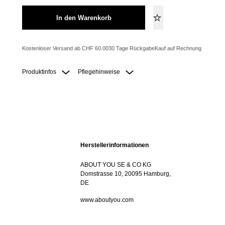
In den Warenkorb
Kostenloser Versand ab CHF 60.00
30 Tage Rückgabe
Kauf auf Rechnung
Produktinfos
Pflegehinweise
Herstellerinformationen
ABOUT YOU SE & CO KG
Domstrasse 10, 20095 Hamburg,
DE
www.aboutyou.com