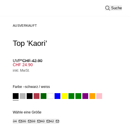
Suche
AUSVERKAUFT
Top 'Kaori'
UVP*
CHF 42.90
CHF 24.90
inkl. MwSt.
Farbe –
schwarz
/
weiss
Wähle eine Größe
34
36
38
40
42