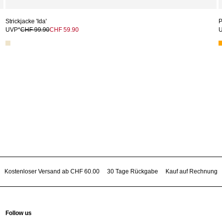
Strickjacke 'Ida'
P
UVP*
CHF 99.90
CHF 59.90
Kostenloser Versand ab CHF 60.00
30 Tage Rückgabe
Kauf auf Rechnung
Follow us