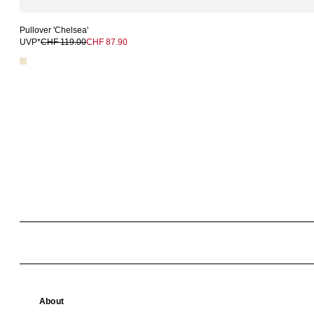
Pullover 'Chelsea'
UVP*
CHF 119.00
CHF 87.90
About