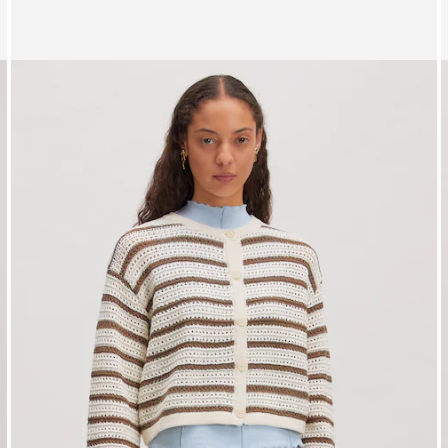
Zeige Bild 1 von 3
Z
Pullover 'Birla'
S
UVP*
CHF 67.90
CHF 51.90