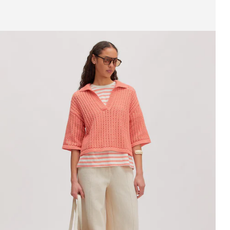
eige Bild 1 von 4
trickjacke 'Jean'
UVP*
CHF 99.90
CHF 59.90