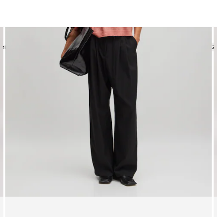
der
Shirts
Blusen
Sweater
Strick
Röcke
Hosen
Jeans
Alle anz