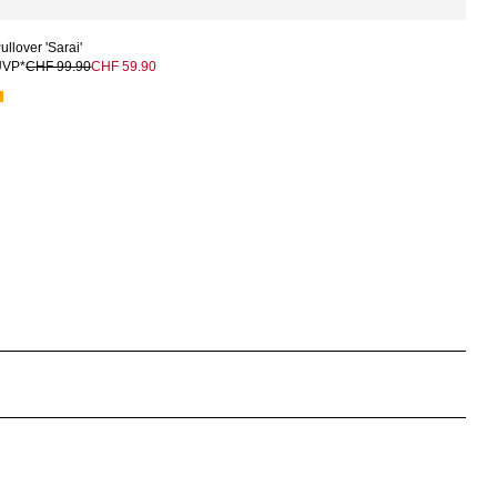
ullover 'Sarai'
UVP*
CHF 99.90
CHF 59.90