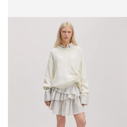
Zeige Bild 1 von 3
Strickjacke 'Salma'
UVP*
CHF 99.90
CHF 84.90