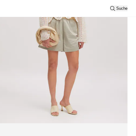
Suche
eigen
Sortierung
Neueste
Ansicht
2
3
Filtern