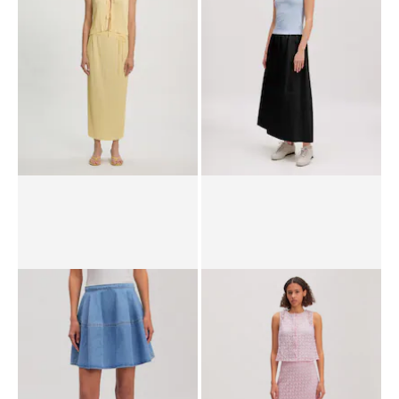
UVP*
CHF 42.90
CHF 20.90
UVP*
CHF 89.90
CHF 62.90
Rock 'Yasemin'
Rock 'Juliet'
UVP*
CHF 49.90
CHF 34.90
UVP*
CHF 89.90
CHF 35.90