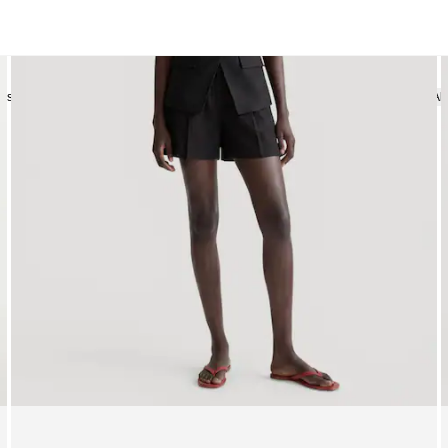
pseller
Kleider
Blusen
Shirts | Tops
Röcke
Strick
Strickjacken
Al