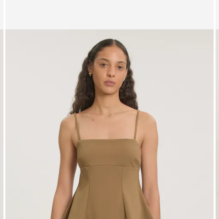
Zeige Bild 1 von 4
Z
Weste 'Viola'
S
UVP*
CHF 69.90
CHF 62.90