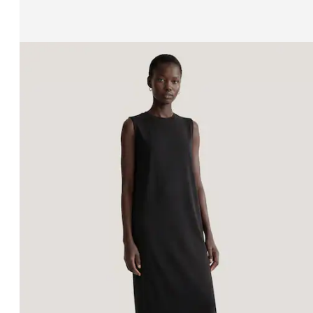
Zeige Bild 1 von 3
Rock 'Ova'
UVP*
CHF 42.90
CHF 20.90