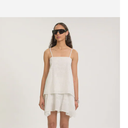
eige Bild 1 von 4
horts 'Sissy'
UVP*
CHF 69.90
CHF 62.90