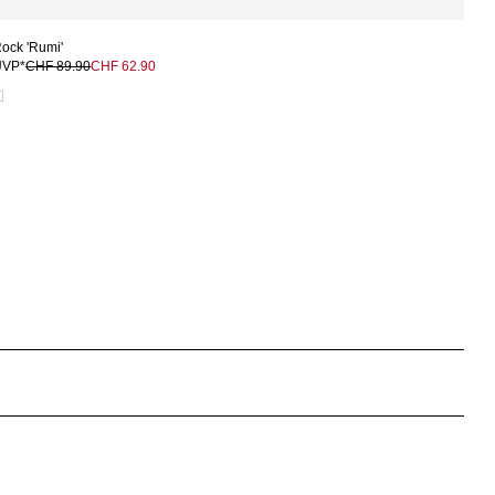
ock 'Rumi'
UVP*
CHF 89.90
CHF 62.90