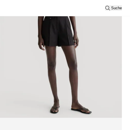
Suche
le anzeigen
Sortierung
Neueste
Ansicht
2
3
Filtern