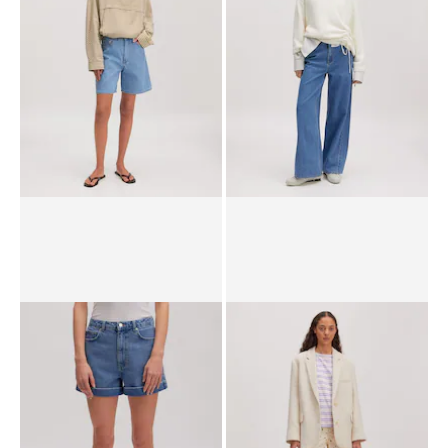
CHF 64.90
CHF 69.90
Shorts 'Phoenix'
Jeans 'Ariana'
CHF 64.90
UVP*
CHF 89.90
CHF 74.90