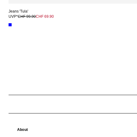
Jeans 'Tula'
UVP*
CHF 99.90
CHF 69.90
About