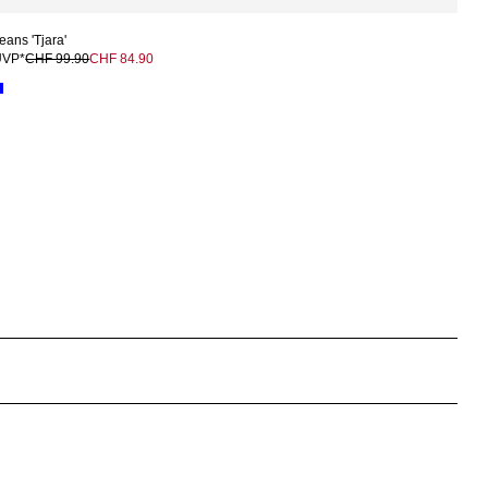
eans 'Tjara'
UVP*
CHF 99.90
CHF 84.90