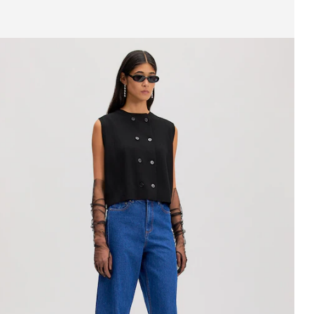
eige Bild 1 von 3
eans 'Tabea'
UVP*
CHF 139.00
CHF 117.00