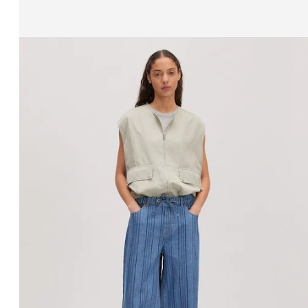
Zeige Bild 1 von 4
Jeans 'Ariana'
UVP*
CHF 89.90
CHF 74.90