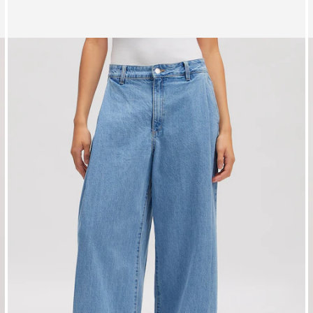
Zeige Bild 1 von 3
Z
Jeans 'Ariana'
J
UVP*
CHF 99.90
CHF 89.90