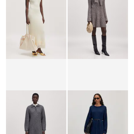
UVP*
CHF 89.90
CHF 69.90
UVP*
CHF 99.90
CHF 64.90
Kleid 'Alissa'
Kleid 'Jemie'
UVP*
CHF 119.00
CHF 46.90
UVP*
CHF 67.90
CHF 48.90