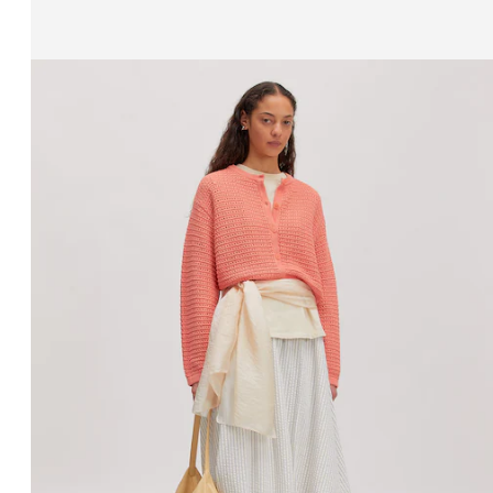
Zeige Bild 1 von 3
Strickjacke 'Salma'
UVP*
CHF 99.90
CHF 84.90