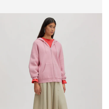
eige Bild 1 von 3
trickjacke 'Ida'
UVP*
CHF 99.90
CHF 59.90