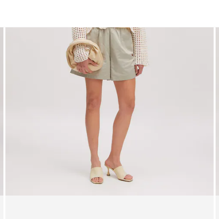
Kleider
Pullover
Strickjacken
Pullunder