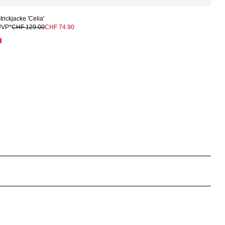
trickjacke 'Celia'
UVP*
CHF 129.00
CHF 74.90