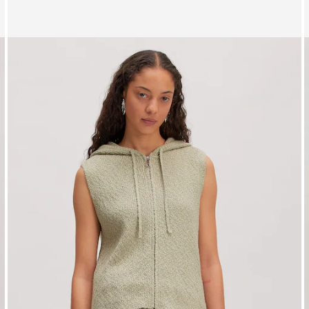
Zeige Bild 1 von 3
Z
Strickjacke 'Jean'
S
UVP*
CHF 99.90
CHF 59.90