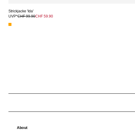
Strickjacke 'Ida'
UVP*
CHF 99.90
CHF 59.90
About