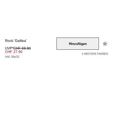
Rock 'Galilea'
Hinzufügen
UVP*
CHF 69.90
CHF 27.90
2 WEITERE FARBEN
inkl. MwSt.
Farbe –
gruen