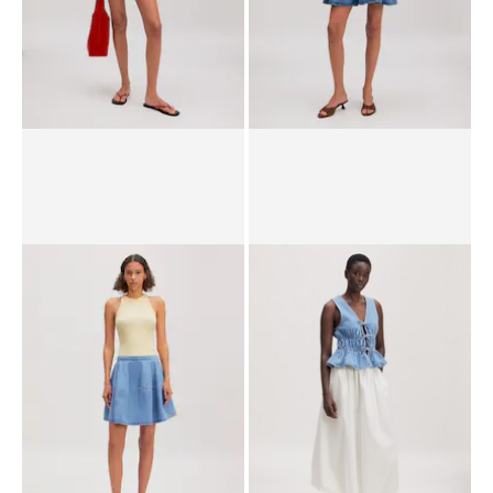
Overall 'Noel'
Kleid 'Inka'
UVP*
CHF 89.90
CHF 62.90
UVP*
CHF 89.90
CHF 62.90