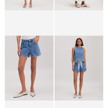
Rock 'Jackie'
Top 'Isi'
UVP*
CHF 69.90
CHF 48.90
UVP*
CHF 64.90
CHF 44.90