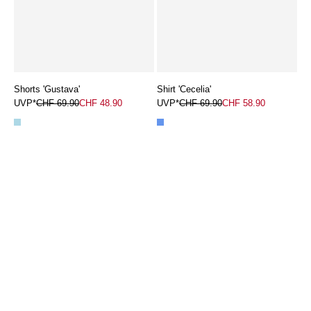
Shorts 'Gustava'
Shirt 'Cecelia'
UVP*
CHF 69.90
CHF 48.90
UVP*
CHF 69.90
CHF 58.90