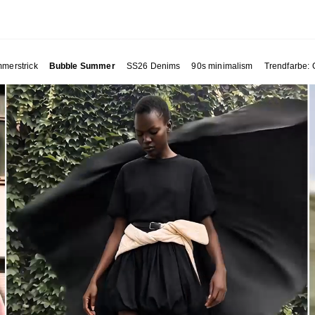
merstrick
Bubble Summer
SS26 Denims
90s minimalism
Trendfarbe: 