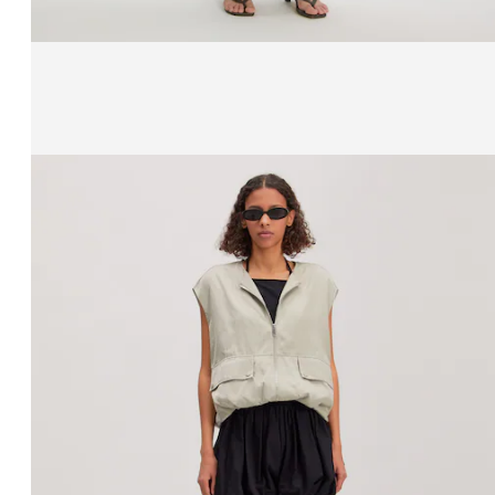
Zeige Bild 1 von 4
Hosen 'Ophelia'
UVP*
CHF 89.90
CHF 35.90