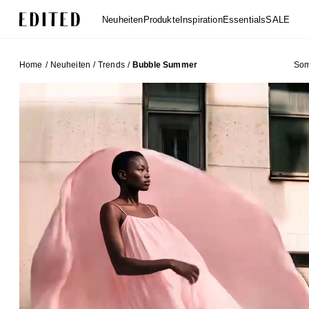
Edited
Neuheiten
Produkte
Inspiration
Essentials
SALE
Home
/
Neuheiten
/
Trends
/
Bubble Summer
Som