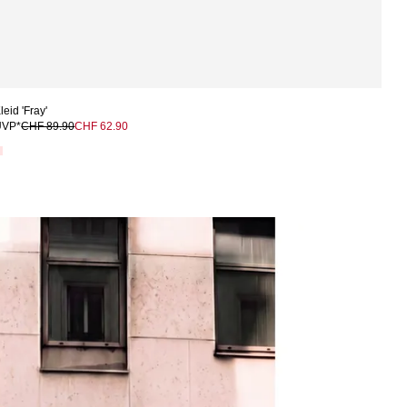
leid 'Fray'
UVP*
CHF 89.90
CHF 62.90