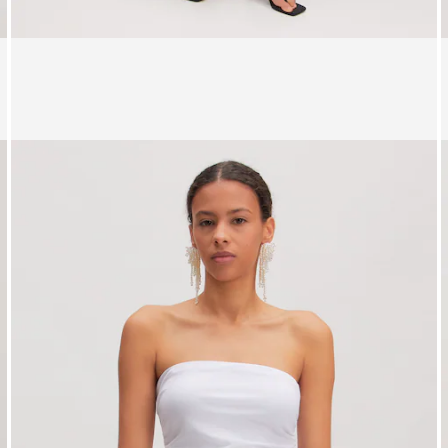
Zeige Bild 1 von 4
Z
Kleid 'Neriah'
S
UVP*
CHF 69.90
CHF 48.90