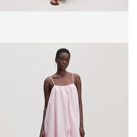
eige Bild 1 von 5
hirt 'Eriko'
UVP*
CHF 49.90
CHF 19.90