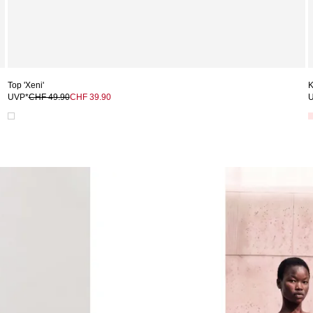
Top 'Xeni'
K
UVP*
CHF 49.90
CHF 39.90