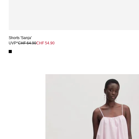
Shorts 'Sanja'
UVP*
CHF 64.90
CHF 54.90