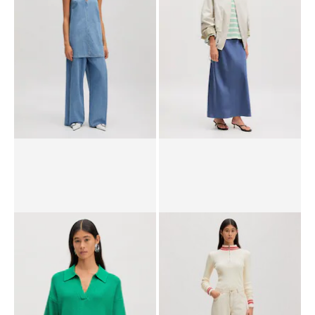
UVP*
CHF 89.90
CHF 35.90
UVP*
CHF 149.00
CHF 104.00
Kleid 'Xristina'
Rock 'Silva'
UVP*
CHF 99.90
CHF 79.90
UVP*
CHF 99.90
CHF 69.90