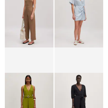
UVP*
CHF 69.90
CHF 41.90
UVP*
CHF 99.90
CHF 69.90
Overall 'Noor'
Overall 'Diane'
UVP*
CHF 89.90
CHF 44.90
UVP*
CHF 99.90
CHF 69.90