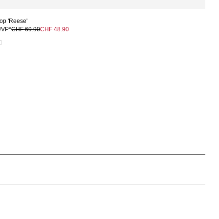
op 'Reese'
UVP*
CHF 69.90
CHF 48.90