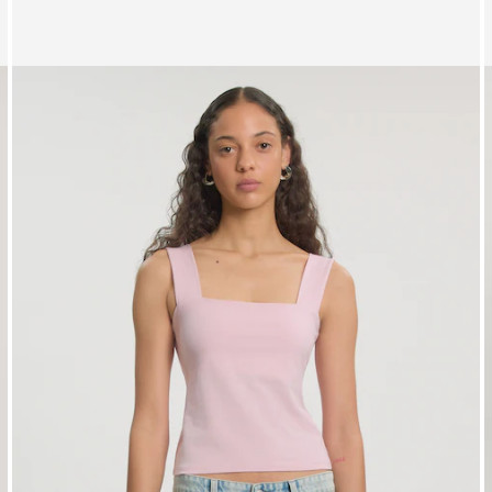
Zeige Bild 1 von 3
Z
Top 'Naika'
T
UVP*
CHF 39.90
CHF 23.90