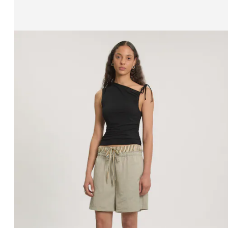
Zeige Bild 1 von 3
Top 'Glynis'
UVP*
CHF 49.90
CHF 36.90