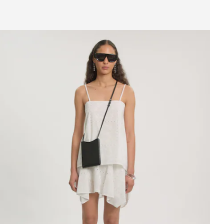
eige Bild 1 von 4
op 'Padme'
UVP*
CHF 39.90
CHF 29.90