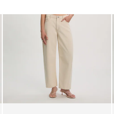
Shirts
Jacken | Mäntel
Kleider
Blusen
Sweater
Blazer
Röcke