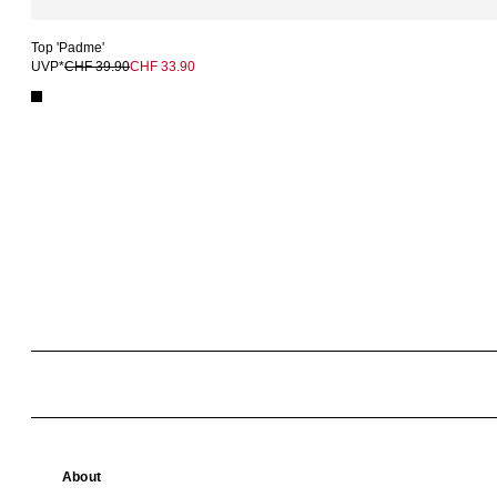
Top 'Padme'
UVP*
CHF 39.90
CHF 33.90
About