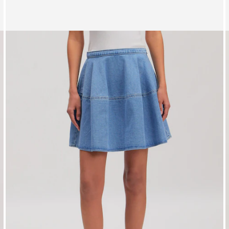
Zeige Bild 1 von 5
Z
Rock 'Rumi'
R
UVP*
CHF 89.90
CHF 62.90