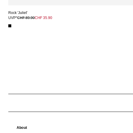
Rock 'Juliet'
UVP*
CHF 89.90
CHF 35.90
About