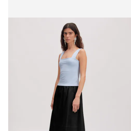
Zeige Bild 1 von 3
Rock 'Ova'
UVP*
CHF 42.90
CHF 20.90