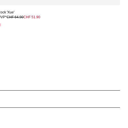
ock 'Xue'
UVP*
CHF 64.90
CHF 51.90