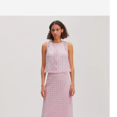
eige Bild 1 von 4
ock 'Yasemin'
UVP*
CHF 49.90
CHF 34.90