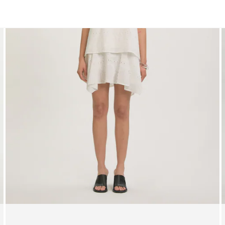
Shirts
Jacken | Mäntel
Kleider
Blusen
Sweater
Blazer
Röcke