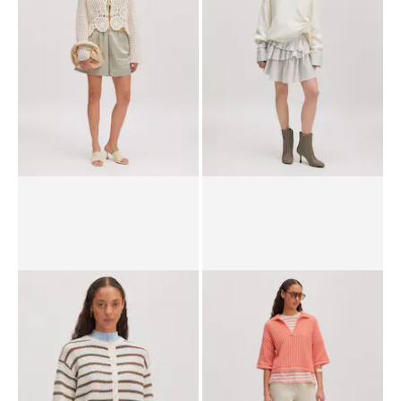
UVP*
CHF 99.90
CHF 84.90
UVP*
CHF 67.90
CHF 51.90
Strickjacke 'Jean'
Pullover 'Chelsea'
UVP*
CHF 99.90
CHF 59.90
UVP*
CHF 119.00
CHF 87.90