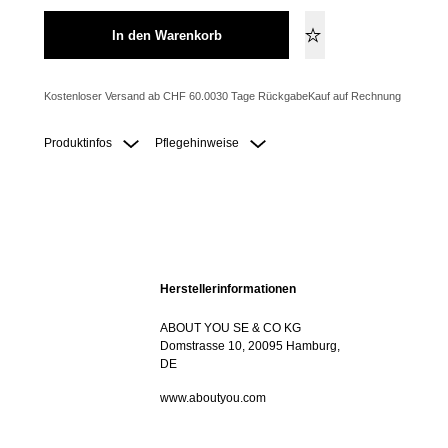
In den Warenkorb
Kostenloser Versand ab CHF 60.00
30 Tage Rückgabe
Kauf auf Rechnung
Produktinfos
Pflegehinweise
Herstellerinformationen
ABOUT YOU SE & CO KG
Domstrasse 10, 20095 Hamburg,
DE
www.aboutyou.com