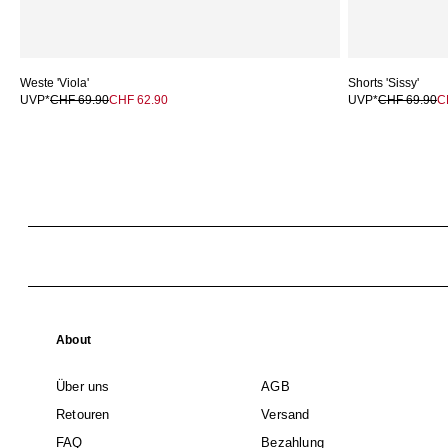
Weste 'Viola'
Shorts 'Sissy'
UVP*
CHF 69.90
CHF 62.90
UVP*
CHF 69.90
C
About
Über uns
AGB
Retouren
Versand
FAQ
Bezahlung