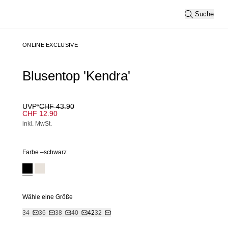
Suche
ONLINE EXCLUSIVE
Blusentop 'Kendra'
UVP*
CHF 43.90
CHF 12.90
inkl. MwSt.
Farbe –
schwarz
Wähle eine Größe
34
36
38
40
42
32